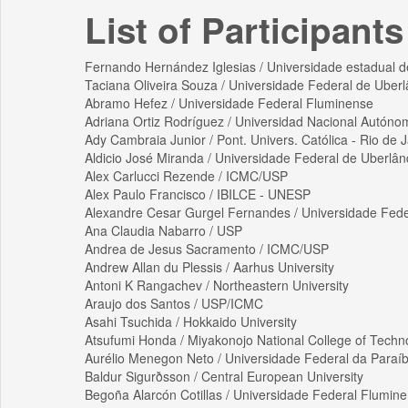
List of Participants
Fernando Hernández Iglesias / Universidade estadual 
Taciana Oliveira Souza / Universidade Federal de Uberl
Abramo Hefez / Universidade Federal Fluminense
Adriana Ortiz Rodríguez / Universidad Nacional Autón
Ady Cambraia Junior / Pont. Univers. Católica - Rio de 
Aldicio José Miranda / Universidade Federal de Uberlân
Alex Carlucci Rezende / ICMC/USP
Alex Paulo Francisco / IBILCE - UNESP
Alexandre Cesar Gurgel Fernandes / Universidade Fed
Ana Claudia Nabarro / USP
Andrea de Jesus Sacramento / ICMC/USP
Andrew Allan du Plessis / Aarhus University
Antoni K Rangachev / Northeastern University
Araujo dos Santos / USP/ICMC
Asahi Tsuchida / Hokkaido University
Atsufumi Honda / Miyakonojo National College of Techn
Aurélio Menegon Neto / Universidade Federal da Paraí
Baldur Sigurðsson / Central European University
Begoña Alarcón Cotillas / Universidade Federal Flumin