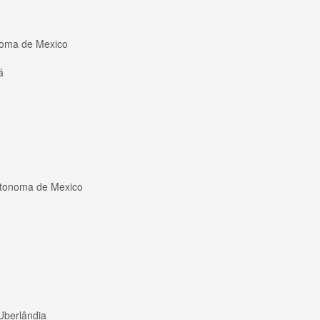
onoma de Mexico
á
utonoma de Mexico
o
Uberlândia