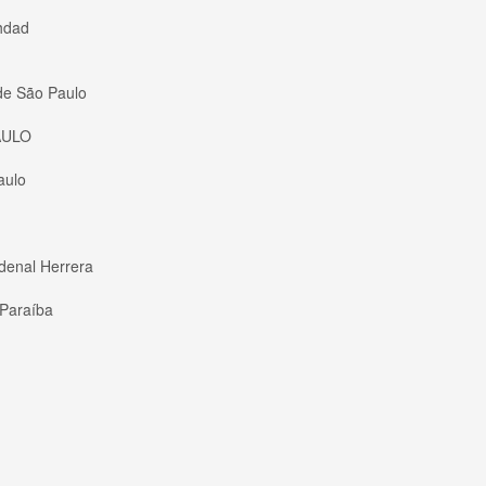
hdad
de São Paulo
AULO
aulo
denal Herrera
 Paraíba