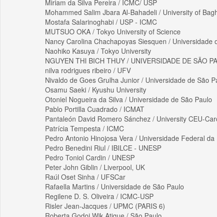
Miriam da Silva Pereira / ICMC/ USP
Mohammed Salim Jbara Al-Bahadeli / University of Bag
Mostafa Salarinoghabi / USP - ICMC
MUTSUO OKA / Tokyo University of Science
Nancy Carolina Chachapoyas Siesquen / Universidade 
Naohiko Kasuya / Tokyo University
NGUYEN THI BICH THUY / UNIVERSIDADE DE SÃO P
nilva rodrigues ribeiro / UFV
Nivaldo de Goes Grulha Junior / Universidade de São P
Osamu Saeki / Kyushu University
Otoniel Nogueira da Silva / Universidade de São Paulo
Pablo Portilla Cuadrado / ICMAT
Pantaleón David Romero Sánchez / University CEU-Car
Patrícia Tempesta / ICMC
Pedro Antonio Hinojosa Vera / Universidade Federal da
Pedro Benedini Riul / IBILCE - UNESP
Pedro Toniol Cardin / UNESP
Peter John Giblin / Liverpool, UK
Raúl Oset Sinha / UFSCar
Rafaella Martins / Universidade de São Paulo
Regilene D. S. Oliveira / ICMC-USP
Risler Jean-Jacques / UPMC (PARIS 6)
Roberta Godoi Wik Atique / São Paulo