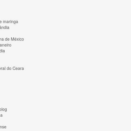
de maringa
ândia
oma de México
Janeiro
dia
eral do Ceara
olog
ba
ense