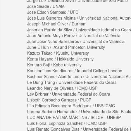
Jorge Luiz Deolindo Silva / Universidade de São Paulo
José Seade / UNAM
Jose Edson Sampaio / UFC
Jose Luis Cisneros Molina / Universidad Nacional Aut
Joseph Michael Oliver / Durham
Joserlan Perote da Silva / Universidade federal do Cear
Juan Antonio Moya Pérez / Universitat de València
Juan José Nuño Ballesteros / Universitat de València
June E Huh / IAS and Princeton University
Kazuto Takao / Kyushu University
Kenta Hayano / Hokkaido University
Kentaro Saji / Kobe university
Konstantinos Kourliouros / Imperial College London
Kushner Schnur Alberto Leon / Universidad Nacional A
Lê Dung Tráng / Universidade Federal do Ceara
Leandro Nery de Oliveira / ICMC-USP
Lev Birbrair / Universidade Federal do Ceara
Lisbeth Corbacho Carazas / PUCP
Lito Edinson Bocanegra Rodriguez / USP-ICMC
Lorena Soriano Hernandez / Universidade de São Paul
LUCIANA DE FÁTIMA MARTINS / IBILCE - UNESP
Luis Florial Espinoza Sanchez / ICMC-USP
Luis Renato Gonçalves Dias / Universidade Federal de 