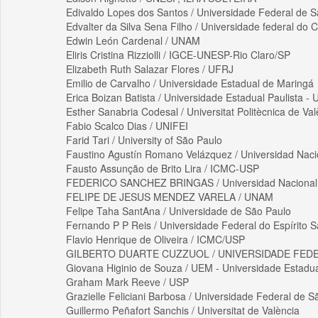
Edivaldo Lopes dos Santos / Universidade Federal de S
Edvalter da Silva Sena Filho / Universidade federal do 
Edwin León Cardenal / UNAM
Eliris Cristina Rizziolli / IGCE-UNESP-Rio Claro/SP
Elizabeth Ruth Salazar Flores / UFRJ
Emilio de Carvalho / Universidade Estadual de Maringá
Erica Boizan Batista / Universidade Estadual Paulista 
Esther Sanabria Codesal / Universitat Politècnica de Val
Fabio Scalco Dias / UNIFEI
Farid Tari / University of São Paulo
Faustino Agustín Romano Velázquez / Universidad Nac
Fausto Assunção de Brito Lira / ICMC-USP
FEDERICO SANCHEZ BRINGAS / Universidad Nacional
FELIPE DE JESUS MENDEZ VARELA / UNAM
Felipe Taha SantAna / Universidade de São Paulo
Fernando P P Reis / Universidade Federal do Espírito S
Flavio Henrique de Oliveira / ICMC/USP
GILBERTO DUARTE CUZZUOL / UNIVERSIDADE FEDE
Giovana Higinio de Souza / UEM - Universidade Estadu
Graham Mark Reeve / USP
Grazielle Feliciani Barbosa / Universidade Federal de S
Guillermo Peñafort Sanchis / Universitat de València