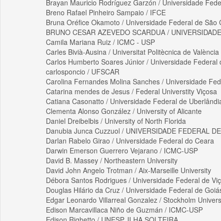
Brayan Mauricio Rodríguez Garzón / Universidade Fede
Breno Rafael Pinheiro Sampaio / IFCE
Bruna Oréfice Okamoto / Universidade Federal de São 
BRUNO CESAR AZEVEDO SCARDUA / UNIVERSIDADE
Camila Mariana Ruiz / ICMC - USP
Carles Bivià-Ausina / Universitat Politècnica de València
Carlos Humberto Soares Júnior / Universidade Federal 
carlosponcio / UFSCAR
Carolina Fernandes Molina Sanches / Universidade Fed
Catarina mendes de Jesus / Federal Universtity Viçosa
Catiana Casonatto / Universidade Federal de Uberlândi
Clementa Alonso González / University of Alicante
Daniel Dreibelbis / University of North Florida
Danubia Junca Cuzzuol / UNIVERSIDADE FEDERAL DE
Darlan Rabelo Girao / Universidade Federal do Ceara
Darwin Emerson Guerrero Vejarano / ICMC-USP
David B. Massey / Northeastern University
David John Angelo Trotman / Aix-Marseille University
Débora Santos Rodrigues / Universidade Federal de Vi
Douglas Hilário da Cruz / Universidade Federal de Goiá
Edgar Leonardo Villarreal Gonzalez / Stockholm Univers
Edison Marcavillaca Niño de Guzmán / ICMC-USP
Edison Righetto / UNESP, ILHA SOLTEIRA