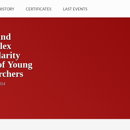
HISTORY
CERTIFICATES
LAST EVENTS
and
lex
arity
of Young
rchers
014