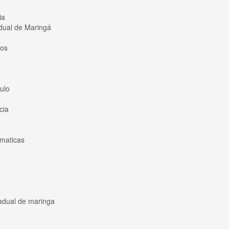
ia
ual de Maringá
los
ulo
cia
maticas
adual de maringa