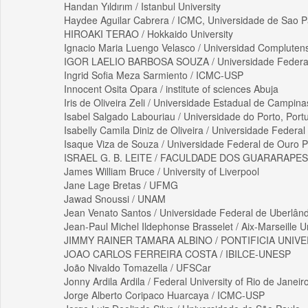
Handan Yıldırım / Istanbul University
Haydee Aguilar Cabrera / ICMC, Universidade de Sao P
HIROAKI TERAO / Hokkaido University
Ignacio Maria Luengo Velasco / Universidad Compluten
IGOR LAELIO BARBOSA SOUZA / Universidade Federal
Ingrid Sofia Meza Sarmiento / ICMC-USP
Innocent Osita Opara / institute of sciences Abuja
Iris de Oliveira Zeli / Universidade Estadual de Campina
Isabel Salgado Labouriau / Universidade do Porto, Port
Isabelly Camila Diniz de Oliveira / Universidade Federa
Isaque Viza de Souza / Universidade Federal de Ouro P
ISRAEL G. B. LEITE / FACULDADE DOS GUARARAPES
James William Bruce / University of Liverpool
Jane Lage Bretas / UFMG
Jawad Snoussi / UNAM
Jean Venato Santos / Universidade Federal de Uberlând
Jean-Paul Michel Ildephonse Brasselet / Aix-Marseille Un
JIMMY RAINER TAMARA ALBINO / PONTIFICIA UNIV
JOAO CARLOS FERREIRA COSTA / IBILCE-UNESP
João Nivaldo Tomazella / UFSCar
Jonny Ardila Ardila / Federal University of Rio de Janeir
Jorge Alberto Coripaco Huarcaya / ICMC-USP