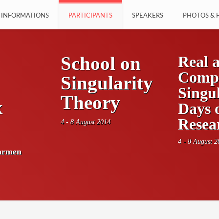
INFORMATIONS
PARTICIPANTS
SPEAKERS
PHOTOS & 
Real 
School on
Comp
Singularity
Singul
Theory
x
Days 
Resea
4 - 8 August 2014
4 - 8 August 2
Carmen