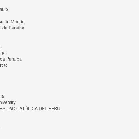
aulo
se de Madrid
 da Paraíba
s
ugal
l da Paraíba
reto
ia
iversity
ERSIDAD CATÓLICA DEL PERÚ
o