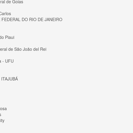
ral de Goias
Carlos
 FEDERAL DO RIO DE JANEIRO
do Piaui
eral de São João del Rei
a - UFU
 ITAJUBÁ
çosa
s
ity