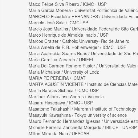
Maico Felipe Silva Ribeiro / ICMC - USP
María García Monera / Universitat Politècnica de Valènc
MARCELO Escudeiro HERNANDES / Universidade Estad
Marcelo José Saia / ICMCUSP
Marcio Jose Martins / Universidade Federal de São Car
Marco Henrique de Almeida Inacio / USP
Marcos Craizer / Catholic University- Rio de Janeiro
Maria Amelia de P. B. Hohlenwerger / ICMC - USP
Maria Aparecida Soares Ruas / Universidade de São Pa
Maria Carolina Zanardo / UNIFEI
Maria Del Carmen Romero Fuster / Universitat de Valen
Maria Michalska / University of Lodz
MARIA PE PEREIRA / ICMAT
MARTA AGUSTIN VICENTE / Instituto de Ciencias Mate
Martin Barajas Sichaca / ICMC-USP
Martinez Alfaro Jose Andres / Valencia
Masaru Hasegawa / ICMC - USP
Masatomo Takahashi / Muroran Institute of Technology
Masayuki Kawashima / Tokyo university of science
Mauro Fernando Hernández Iglesias / Universidade est
Michelle Ferreira Zanchetta Morgado / IBILCE - UNESP
Milton Miranda Neto / UFSCAR